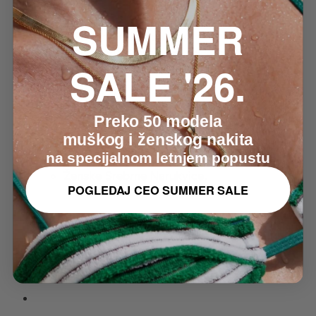
Krilo Andjela
SUMMER
8.490RSD
Original price was:
8.490RSD.
7.290RSD
Current price is: 7.290RSD.
SALE '26.
Preko 50 modela
muškog i ženskog nakita
na specijalnom letnjem popustu
Ženske Srebrne Narukvice,
POGLEDAJ CEO SUMMER SALE
Zmijica
8.490RSD
Original price was:
8.490RSD.
6.890RSD
Current price is: 6.890RSD.